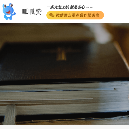
一条龙包上线 就是省心 ～～
呱呱赞