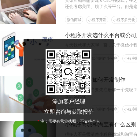
实体店如果想要建立O2O的模式，在
还会考虑美团、饿了么等平台。但是
店商家会采取高押金、高抽成，这会
微信商城
小程序开发
小程序多元化
小程序开发选什么平台或公司
今天我就和大家聊一聊，关于微信小
小程序开发
如何制作小程序
小程序
微信小程序如何开发制作
公众号和小程序要先注册哪一个先呢
要怎么做呢？
添加客户经理
小程序开发
如何制作小程序
小程序
立即咨询与获取报价
*
注：需要有营业执照，不支持个人
小程序商城和淘宝有什么区别
很多人不是很清楚小程序商城和淘宝