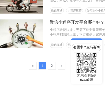
借助于附近小程序等大量入口，帮商
微信商城
小程序运营
如何制作小程
微信小程序开发平台哪个好？
小程序轻便快捷，无需下载安装即可
小程序都陆续上线，不过相信大家也
序开发水平有高有低。
微信商城
开发小程序
电商小程序
有需求？立马咨询
«
1
2
»
客户经理微信
ggzan888