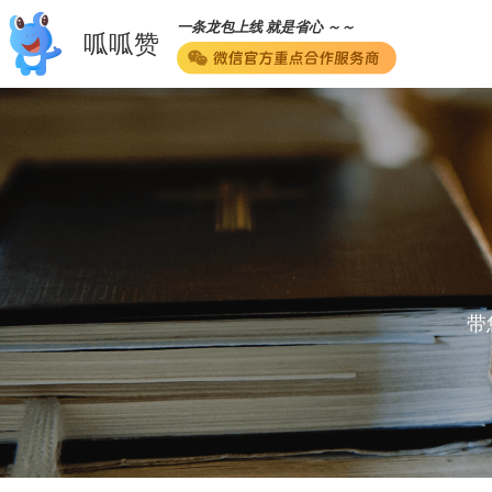
一条龙包上线 就是省心 ～～
呱呱赞
带