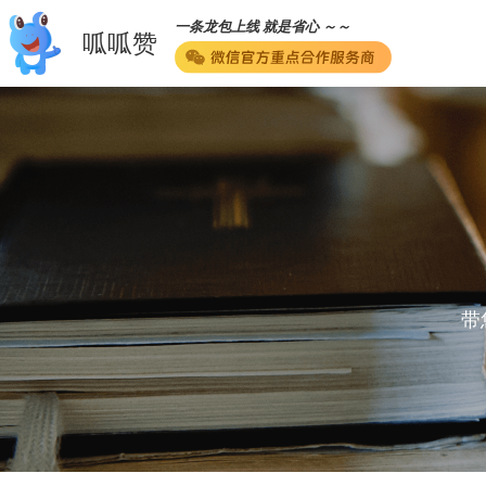
一条龙包上线 就是省心 ～～
呱呱赞
带