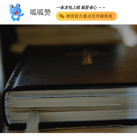
一条龙包上线 就是省心 ～～
呱呱赞