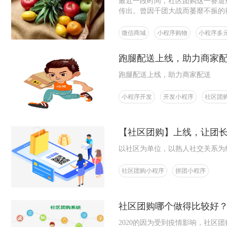
最近一段时间，社区团购这一赛道
传出。曾因千团大战而萎靡不振的
力，能够吸引源源不断的创业者？
微信商城
小程序购物
小程序多
跑腿配送上线，助力商家
跑腿配送上线，助力商家配送
小程序开发
开发小程序
社区团
【社区团购】上线，让团
以社区为单位，以熟人社交关系为
社区团购小程序
拼团小程序
社区团购哪个做得比较好
2020的因为受到疫情影响，社区