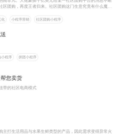
热闹非凡。大佬豪掷千亿美元给某一社区团购平台的消息不断
社区团购，再度王者归来。社区团购这门生意究竟有什么魔
元化
小程序营销
社区团购小程序
配送
购小程序
拼团小程序
长帮您卖货
纽带的社区电商模式
？
团购主打生活用品与水果生鲜类型的产品，因此需求变得异常火