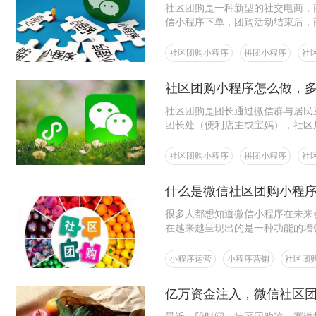
社区团购是一种新型的社交电商，
信小程序下单，团购活动结束后，
社区团购小程序
拼团小程序
社
社区团购小程序怎么做，
社区团购是团长通过微信群与居民
团长处（便利店主或宝妈），社区
社区团购小程序
拼团小程序
社
什么是微信社区团购小程
很多人都想知道微信小程序在未来
在越来越呈现出的是一种功能的增
戏、商城……从而使得人们都能够
够不断壮大下去的根本。
小程序运营
小程序营销
社区团
亿万资金注入，微信社区团