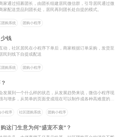
商家通过招募团长，由团长组建居民微信群，引导居民通过微
商家配送货品到团长处，居民再到团长处自提的模式。
区团购系统
团购小程序
多少钱
互动，社区居民在小程序下单后，商家根据订单采购，发货至
居民到线下自提或配送
区团购系统
团购小程序
序？
会发展到一个什么样的状态，从发展趋势来说，微信小程序现
强与增多，从简单的页面变成现在可以制作成各种高难度的游
在小程序里面得到更强大的实用性，这一点肯定也是小程序能
购小程序
社区团购系统
团购小程序
购这门生意为何“盛宠不衰”？