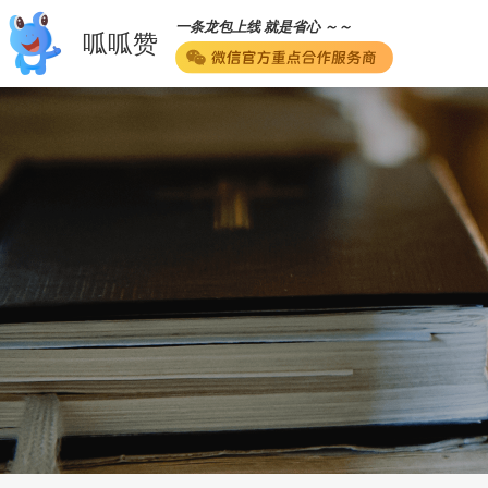
一条龙包上线 就是省心 ～～
呱呱赞