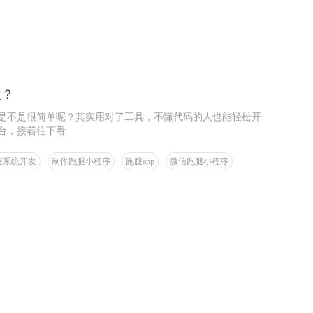
做？
是不是很简单呢？其实用对了工具，不懂代码的人也能轻松开
台，接着往下看
腿系统开发
制作跑腿小程序
跑腿app
微信跑腿小程序