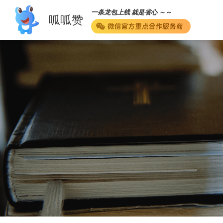
一条龙包上线 就是省心 ～～
呱呱赞