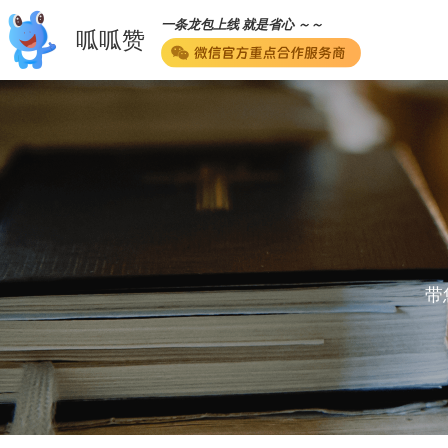
一条龙包上线 就是省心 ～～
呱呱赞
带