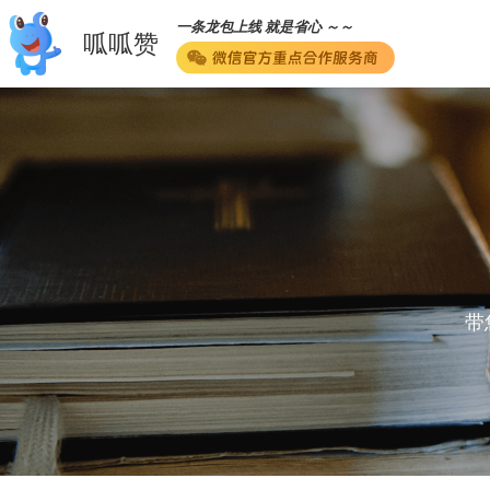
一条龙包上线 就是省心 ～～
呱呱赞
带