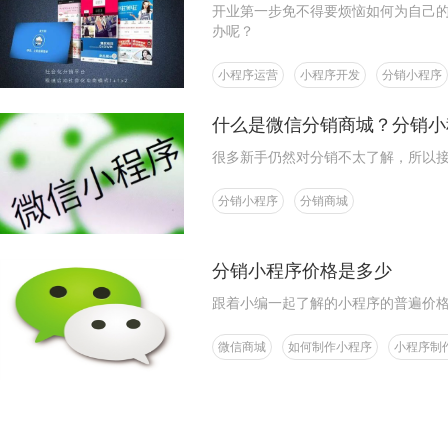
开业第一步免不得要烦恼如何为自己
办呢？
小程序运营
小程序开发
分销小程序
什么是微信分销商城？分销小
很多新手仍然对分销不太了解，所以
分销小程序
分销商城
分销小程序价格是多少
跟着小编一起了解的小程序的普遍价
微信商城
如何制作小程序
小程序制