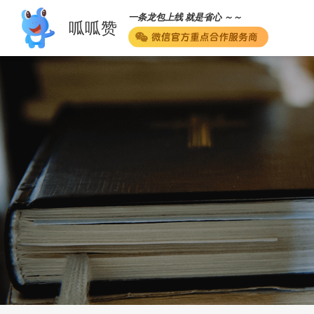
一条龙包上线 就是省心 ～～
呱呱赞