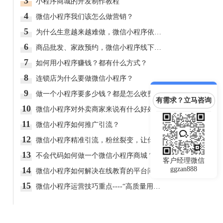
3
小程序商城的开发制作教程
4
微信小程序我们该怎么做营销？
5
为什么生意越来越难做，微信小程序依然前景光明？
6
商品批发、家政预约，微信小程序线下市场究竟有多大？
7
如何用小程序赚钱？都有什么方式？
8
连锁店为什么要做微信小程序？
9
做一个小程序要多少钱？都是怎么收费的呢？
有需求？立马咨询
10
微信小程序对外卖商家来说有什么好处？
11
微信小程序如何推广引流？
12
微信小程序精准引流，粉丝裂变，让你的销售额飞起来！
13
不会代码如何做一个微信小程序商城？
客户经理微信
14
ggzan888
微信小程序如何解决在线教育的平台问题?
15
微信小程序运营技巧重点----“高质量用户”你值得拥有！