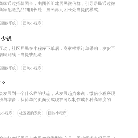
商家通过招募团长，由团长组建居民微信群，引导居民通过微
商家配送货品到团长处，居民再到团长处自提的模式。
区团购系统
团购小程序
多少钱
互动，社区居民在小程序下单后，商家根据订单采购，发货至
居民到线下自提或配送
区团购系统
团购小程序
序？
会发展到一个什么样的状态，从发展趋势来说，微信小程序现
强与增多，从简单的页面变成现在可以制作成各种高难度的游
在小程序里面得到更强大的实用性，这一点肯定也是小程序能
购小程序
社区团购系统
团购小程序
？