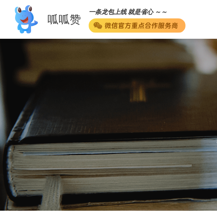
一条龙包上线 就是省心 ～～
呱呱赞