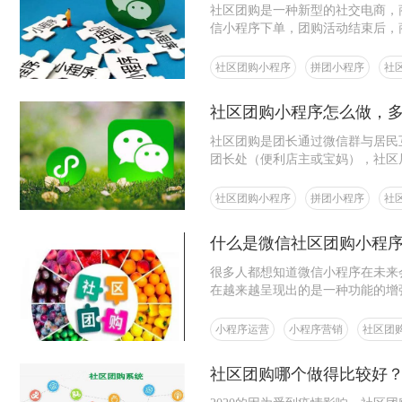
社区团购是一种新型的社交电商，
信小程序下单，团购活动结束后，
社区团购小程序
拼团小程序
社
社区团购小程序怎么做，
社区团购是团长通过微信群与居民
团长处（便利店主或宝妈），社区
社区团购小程序
拼团小程序
社
什么是微信社区团购小程
很多人都想知道微信小程序在未来
在越来越呈现出的是一种功能的增
戏、商城……从而使得人们都能够
够不断壮大下去的根本。
小程序运营
小程序营销
社区团
社区团购哪个做得比较好