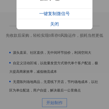
一键复制微信号
关闭
库存压力小 仓储成本低
先收款后采购，轻松实现0库存0风险运作，损耗当然更低
源头直采、社区直供，无中间环节抬价，利润空间大
自定义活动区域，以批量发货方式替代单个客户配送，极
大提高商家效率，减低物流成本
无需陈列场地商品，无需线下开店，节约场地成本，以社
区为单位配送，用户自提，解决最后一公里痛点
开始制作