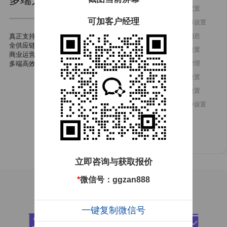
索
下期预告
订单统计
自动开团
内容配置
可加客户经理
荐
商品分类
订单查询
自动打印
多城市设置
息
真正支持多城市大订单
首页分享
订单导出
自动清理
模板消息
全供应链
录
轮播图外链接
小程序换肤
秒杀设置
分类设置
商业运营
维码
多端高效管理
商品评价
微信打款
售后设置
评价管理
后
商品秒杀
一键打印
活动统计
提现设置
图形统计
团长排行
版权设置
收入统计
界面文字替换
优惠券设置
平台端
立即咨询与获取报价
*
微信号：ggzan888
核心功能
一键复制微信号