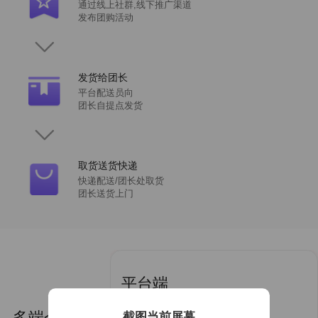
通过线上社群,线下推广渠道
发布团购活动
发货给团长
平台配送员向
团长自提点发货
取货送货快递
快递配送/团长处取货
团长送货上门
平台端
期提货
高效运营方式，多线分销产品
多端介绍
截图当前屏幕